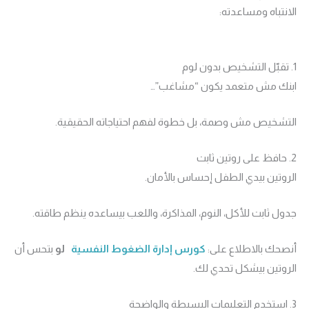
الانتباه ومساعدته:
1. تقبّل التشخيص بدون لوم
ابنك مش متعمد يكون “مشاغب”…
التشخيص مش وصمة، بل خطوة لفهم احتياجاته الحقيقية.
2. حافظ على روتين ثابت
الروتين بيدي الطفل إحساس بالأمان.
جدول ثابت للأكل، النوم، المذاكرة، واللعب بيساعده ينظم طاقته.
أنصحك بالاطلاع على:
كورس إدارة الضغوط النفسية
لو
بتحس أن
الروتين بيشكل تحدي لك.
3. استخدم التعليمات البسيطة والواضحة