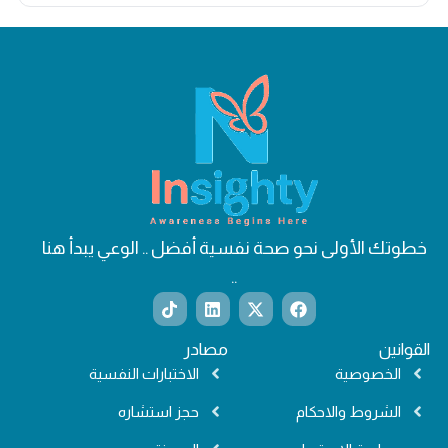
خطوتك الأولى نحو صحة نفسية أفضل .. الوعي يبدأ هنا
..
T
L
X
F
i
i
-
a
k
n
t
c
القوانين
مصادر
t
k
w
e
o
e
i
b
الخصوصية
الاختبارات النفسية
k
d
t
o
i
t
o
الشروط والاحكام
حجز استشاره
n
e
k
r