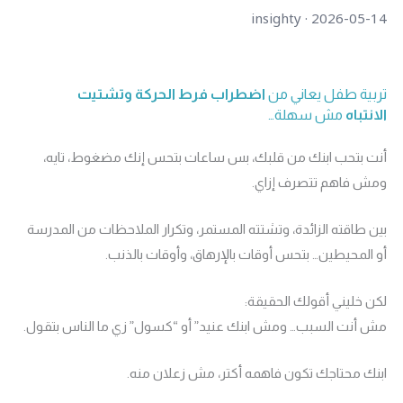
insighty · 2026-05-14
تربية طفل يعاني من
اضطراب فرط الحركة وتشتيت
الانتباه
مش سهلة…
أنت بتحب ابنك من قلبك، بس ساعات بتحس إنك مضغوط، تايه،
ومش فاهم تتصرف إزاي.
بين طاقته الزائدة، وتشتته المستمر، وتكرار الملاحظات من المدرسة
أو المحيطين… بتحس أوقات بالإرهاق، وأوقات بالذنب.
لكن خليني أقولك الحقيقة:
مش أنت السبب… ومش ابنك عنيد” أو “كسول” زي ما الناس بتقول.
ابنك محتاجك تكون فاهمه أكتر، مش زعلان منه.