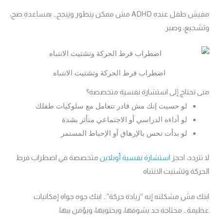
مفيش طفل عنده ADHD مش ممكن يتطور وينجح… بمساعدة صح،
وتشجيع، وصبر.
اضطراب فرط الحركة وتشتيت الانتباه
متى تحتاج إلى استشارة نفسية متخصصة؟
لو حسيت إنك مش قادر تتعامل مع سلوكيات طفلك
لو أداءه الدراسي أو الاجتماعي متأثر بشدة
لو بدأت تحس بالإرهاق أو الإحباط المستمر
لا تتردد، احجز
استشارة نفسية أونلاين
متخصصة في اضطراب فرط
الحركة وتشتيت الانتباه
ابنك مش مشكلته إنه “زيادة حركة”… ابنك جوه جواه إمكانيات
عظيمة… محتاجة حد يشوفها، ويحتويها، ويؤمن بيها.