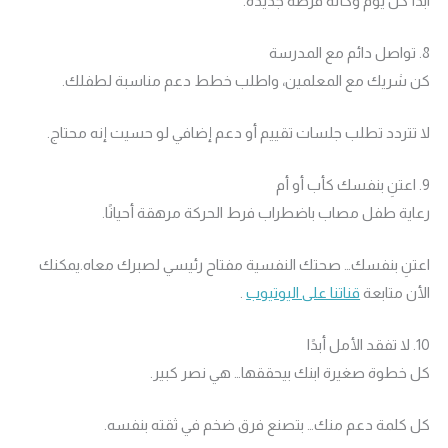
ابدأ كل يوم وكأنه فرصة جديدة.
8. تواصل دائم مع المدرسة
كن شريك مع المعلمين، واطلب خطط دعم مناسبة لطفلك.
لا تتردد تطلب جلسات تقييم أو دعم إضافي لو حسيت إنه محتاج.
9. اعتنِ بنفسك كأب أو أم
رعاية طفل مصاب باضطراب فرط الحركة مرهقة أحيانًا.
اعتنِ بنفسك… صحتك النفسية مفتاح رئيسي لصبرك معاه.يمكنك
الأن متابعة
قناتنا على اليوتيوب
.
10. لا تفقد الأمل أبدًا
كل خطوة صغيرة ابنك بيحققها… هي نصر كبير.
كل كلمة دعم منك… بتصنع فرق ضخم في ثقته بنفسه.